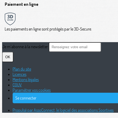
Paiement en ligne
Les paiements en ligne sont protégés par le 3D-Secure.
Je m'abonne à la newsletter
OK
Plan du site
Licences
Mentions légales
CGUV
Paramétrer vos cookies
Se connecter
Propulsé par AssoConnect, le logiciel des associations Sportives