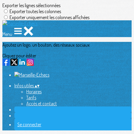
Exporter les lignes sélectionnées
Exporter toutes les colonnes
Exporter uniquement les colonnes affichées
Menu
Ajoutez un logo, un bouton, des réseaux sociaux
Cliquez pour éditer
Infos utiles
▴
▾
Horaires
Tarifs
Accès et contact
Se connecter