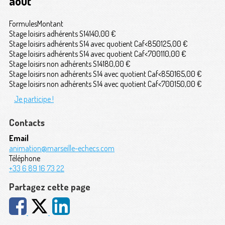
aout
Formules
Montant
Stage loisirs adhérents S14
140,00 €
Stage loisirs adhérents S14 avec quotient Caf<850
125,00 €
Stage loisirs adhérents S14 avec quotient Caf<700
110,00 €
Stage loisirs non adhérents S14
180,00 €
Stage loisirs non adhérents S14 avec quotient Caf<850
165,00 €
Stage loisirs non adhérents S14 avec quotient Caf<700
150,00 €
Je participe !
Contacts
Email
animation@marseille-echecs.com
Téléphone
+33 6 89 16 73 22
Partagez cette page