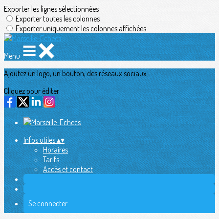
Exporter les lignes sélectionnées
Exporter toutes les colonnes
Exporter uniquement les colonnes affichées
Menu
Ajoutez un logo, un bouton, des réseaux sociaux
Cliquez pour éditer
Infos utiles
▴
▾
Horaires
Tarifs
Accès et contact
Se connecter