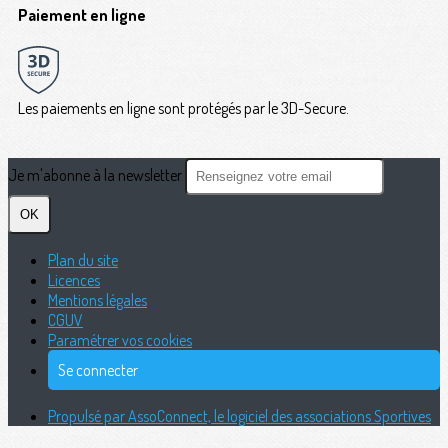
Paiement en ligne
Les paiements en ligne sont protégés par le 3D-Secure.
Je m'abonne à la newsletter
OK
Plan du site
Licences
Mentions légales
CGUV
Paramétrer vos cookies
Se connecter
Propulsé par AssoConnect, le logiciel des associations Sportives